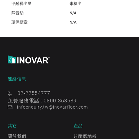
甲醛釋出量:
未檢出
隔音墊:
N/A
環保標章:
N/A
連絡信息
02-22554777
免費服務電話 : 0800-368689
infoenquiry.tw@inovarfloor.com
其它
產品
關於我們
超耐磨地板